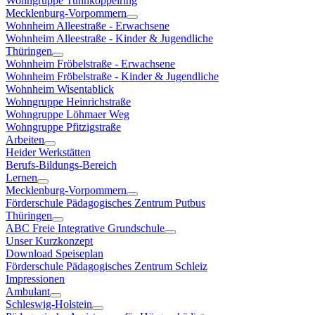
Wohngruppe Tunnkoppelring
Mecklenburg-Vorpommern
Wohnheim Alleestraße - Erwachsene
Wohnheim Alleestraße - Kinder & Jugendliche
Thüringen
Wohnheim Fröbelstraße - Erwachsene
Wohnheim Fröbelstraße - Kinder & Jugendliche
Wohnheim Wisentablick
Wohngruppe Heinrichstraße
Wohngruppe Löhmaer Weg
Wohngruppe Pfitzigstraße
Arbeiten
Heider Werkstätten
Berufs-Bildungs-Bereich
Lernen
Mecklenburg-Vorpommern
Förderschule Pädagogisches Zentrum Putbus
Thüringen
ABC Freie Integrative Grundschule
Unser Kurzkonzept
Download Speiseplan
Förderschule Pädagogisches Zentrum Schleiz
Impressionen
Ambulant
Schleswig-Holstein