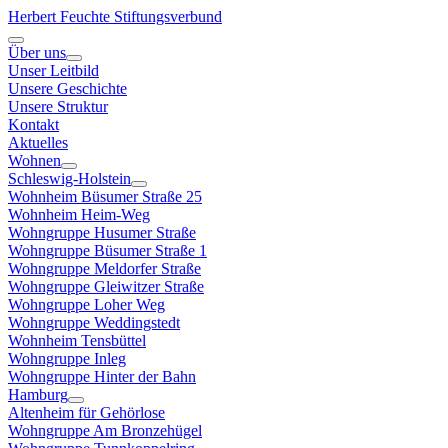
Herbert Feuchte Stiftungsverbund
Über uns
Unser Leitbild
Unsere Geschichte
Unsere Struktur
Kontakt
Aktuelles
Wohnen
Schleswig-Holstein
Wohnheim Büsumer Straße 25
Wohnheim Heim-Weg
Wohngruppe Husumer Straße
Wohngruppe Büsumer Straße 1
Wohngruppe Meldorfer Straße
Wohngruppe Gleiwitzer Straße
Wohngruppe Loher Weg
Wohngruppe Weddingstedt
Wohnheim Tensbüttel
Wohngruppe Inleg
Wohngruppe Hinter der Bahn
Hamburg
Altenheim für Gehörlose
Wohngruppe Am Bronzehügel