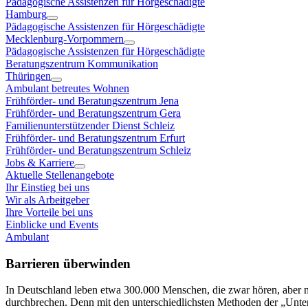
Pädagogische Assistenzen für Hörgeschädigte
Hamburg
Pädagogische Assistenzen für Hörgeschädigte
Mecklenburg-Vorpommern
Pädagogische Assistenzen für Hörgeschädigte
Beratungszentrum Kommunikation
Thüringen
Ambulant betreutes Wohnen
Frühförder- und Beratungszentrum Jena
Frühförder- und Beratungszentrum Gera
Familienunterstützender Dienst Schleiz
Frühförder- und Beratungszentrum Erfurt
Frühförder- und Beratungszentrum Schleiz
Jobs & Karriere
Aktuelle Stellenangebote
Ihr Einstieg bei uns
Wir als Arbeitgeber
Ihre Vorteile bei uns
Einblicke und Events
Ambulant
Barrieren überwinden
In Deutschland leben etwa 300.000 Menschen, die zwar hören, aber ni
durchbrechen. Denn mit den unterschiedlichsten Methoden der „Unte