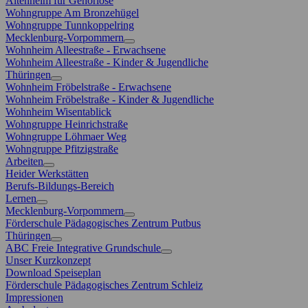
Altenheim für Gehörlose
Wohngruppe Am Bronzehügel
Wohngruppe Tunnkoppelring
Mecklenburg-Vorpommern
Wohnheim Alleestraße - Erwachsene
Wohnheim Alleestraße - Kinder & Jugendliche
Thüringen
Wohnheim Fröbelstraße - Erwachsene
Wohnheim Fröbelstraße - Kinder & Jugendliche
Wohnheim Wisentablick
Wohngruppe Heinrichstraße
Wohngruppe Löhmaer Weg
Wohngruppe Pfitzigstraße
Arbeiten
Heider Werkstätten
Berufs-Bildungs-Bereich
Lernen
Mecklenburg-Vorpommern
Förderschule Pädagogisches Zentrum Putbus
Thüringen
ABC Freie Integrative Grundschule
Unser Kurzkonzept
Download Speiseplan
Förderschule Pädagogisches Zentrum Schleiz
Impressionen