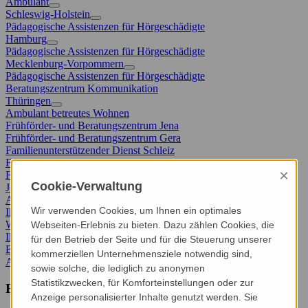
Ambulant
Schleswig-Holstein
Pädagogische Assistenzen für Hörgeschädigte
Hamburg
Pädagogische Assistenzen für Hörgeschädigte
Mecklenburg-Vorpommern
Pädagogische Assistenzen für Hörgeschädigte
Beratungszentrum Kommunikation
Thüringen
Ambulant betreutes Wohnen
Frühförder- und Beratungszentrum Jena
Frühförder- und Beratungszentrum Gera
Familienunterstützender Dienst Schleiz
Frühförder- und Beratungszentrum Erfurt
×
Frühförder- und Beratungszentrum Schleiz
Cookie-Verwaltung
Jobs & Karriere
Aktuelle Stellenangebote
Wir verwenden Cookies, um Ihnen ein optimales
Ihr Einstieg bei uns
Wir als Arbeitgeber
Webseiten-Erlebnis zu bieten. Dazu zählen Cookies, die
Ihre Vorteile bei uns
für den Betrieb der Seite und für die Steuerung unserer
Einblicke und Events
kommerziellen Unternehmensziele notwendig sind,
Ambulant
Thüringen
Frühförder- und Beratungszentrum Jena
sowie solche, die lediglich zu anonymen
Statistikzwecken, für Komforteinstellungen oder zur
FFBZ Jena
Anzeige personalisierter Inhalte genutzt werden. Sie