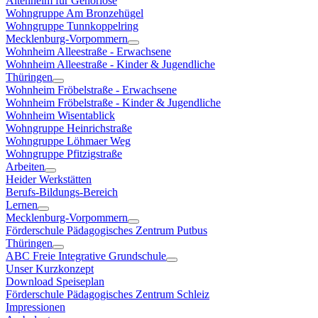
Altenheim für Gehörlose
Wohngruppe Am Bronzehügel
Wohngruppe Tunnkoppelring
Mecklenburg-Vorpommern
Wohnheim Alleestraße - Erwachsene
Wohnheim Alleestraße - Kinder & Jugendliche
Thüringen
Wohnheim Fröbelstraße - Erwachsene
Wohnheim Fröbelstraße - Kinder & Jugendliche
Wohnheim Wisentablick
Wohngruppe Heinrichstraße
Wohngruppe Löhmaer Weg
Wohngruppe Pfitzigstraße
Arbeiten
Heider Werkstätten
Berufs-Bildungs-Bereich
Lernen
Mecklenburg-Vorpommern
Förderschule Pädagogisches Zentrum Putbus
Thüringen
ABC Freie Integrative Grundschule
Unser Kurzkonzept
Download Speiseplan
Förderschule Pädagogisches Zentrum Schleiz
Impressionen