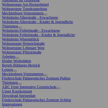
Altenheim für Gehörlose
Wohngruppe Am Bronzehügel
Wohngruppe Tunnkoppelring
Mecklenburg-Vorpommern
Wohnheim Alleestraße - Erwachsene
Wohnheim Alleestraße - Kinder & Jugendliche
Thüringen
Wohnheim Fröbelstraße - Erwachsene
Wohnheim Fröbelstraße - Kinder & Jugendliche
Wohnheim Wisentablick
Wohngruppe Heinrichstraße
Wohngruppe Löhmaer Weg
Wohngruppe Pfitzigstraße
Arbeiten
Heider Werkstätten
Berufs-Bildungs-Bereich
Lernen
Mecklenburg-Vorpommern
Förderschule Pädagogisches Zentrum Putbus
Thüringen
ABC Freie Integrative Grundschule
Unser Kurzkonzept
Download Speiseplan
Förderschule Pädagogisches Zentrum Schleiz
Impressionen