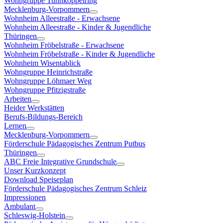
Wohngruppe Tunnkoppelring
Mecklenburg-Vorpommern
Wohnheim Alleestraße - Erwachsene
Wohnheim Alleestraße - Kinder & Jugendliche
Thüringen
Wohnheim Fröbelstraße - Erwachsene
Wohnheim Fröbelstraße - Kinder & Jugendliche
Wohnheim Wisentablick
Wohngruppe Heinrichstraße
Wohngruppe Löhmaer Weg
Wohngruppe Pfitzigstraße
Arbeiten
Heider Werkstätten
Berufs-Bildungs-Bereich
Lernen
Mecklenburg-Vorpommern
Förderschule Pädagogisches Zentrum Putbus
Thüringen
ABC Freie Integrative Grundschule
Unser Kurzkonzept
Download Speiseplan
Förderschule Pädagogisches Zentrum Schleiz
Impressionen
Ambulant
Schleswig-Holstein