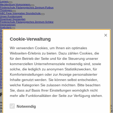
Lernen
Mecklenburg-Vorpommern
Förderschule Pädagogisches Zentrum Putbus
Thüringen
ABC Freie Integrative Grundschule
Unser Kurzkonzept
Download Speiseplan
Förderschule Pädagogisches Zentrum Schleiz
Impressionen
Ambulant
Schleswig-Holstein
×
Pädagogische Assistenzen für Hörgeschädigte
Hamburg
Cookie-Verwaltung
Pädagogische Assistenzen für Hörgeschädigte
Mecklenburg-Vorpommern
Pädagogische Assistenzen für Hörgeschädigte
Wir verwenden Cookies, um Ihnen ein optimales
Beratungszentrum Kommunikation
Thüringen
Webseiten-Erlebnis zu bieten. Dazu zählen Cookies, die
Ambulant betreutes Wohnen
Frühförder- und Beratungszentrum Jena
für den Betrieb der Seite und für die Steuerung unserer
Frühförder- und Beratungszentrum Gera
Familienunterstützender Dienst Schleiz
kommerziellen Unternehmensziele notwendig sind, sowie
Frühförder- und Beratungszentrum Erfurt
Frühförder- und Beratungszentrum Schleiz
solche, die lediglich zu anonymen Statistikzwecken, für
Jobs & Karriere
Aktuelle Stellenangebote
Komforteinstellungen oder zur Anzeige personalisierter
Ihr Einstieg bei uns
Wir als Arbeitgeber
Inhalte genutzt werden. Sie können selbst entscheiden,
Ihre Vorteile bei uns
welche Kategorien Sie zulassen möchten. Bitte beachten
Einblicke und Events
Ambulant
Thüringen
Familienunterstützender Dienst Schleiz
Sie, dass auf Basis Ihrer Einstellungen womöglich nicht
Familienunterstützender Dienst Schleiz
mehr alle Funktionalitäten der Seite zur Verfügung stehen.
Herzlich willkommen bei unserem FuD in Schleiz. Bei uns finden Menschen mit Behinderungen
und deren Familien Angebote zur Freizeitgestaltung und Entlastung. Mit jeder Menge Erfahrung,
Notwendig
Herzlichkeit und immer einem offenen Ohr für individuelle Wünsche ermöglichen wir den Kindern,
Jugendlichen und Erwachsenen sozialen Austausch mit Gleichaltrigen sowie vielfältige Lern- und