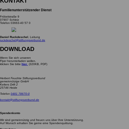
KONTAKT
Familienunterstützender Dienst
Fröbelstraße 9
07907 Schleiz
Telefon 03663-40 57 0
Daniel Ruckdeschel
, Leitung
_at_
ruckdeschel
stiftungsverbund.de
DOWNLOAD
Wenn Sie sich unseren
Flyer herunterladen wollen,
klicken Sie bitte
hier
.
(320KB, PDF)
Herbert Feuchte Stiftungsverbund
gemeinnützige GmbH
Kelters Drift 2
25746 Heide
Telefon
0481 78670-0
_at_
kontakt
stiftungsverbund.de
Spendenkonto
Wir sind gemeinnützig und freuen uns über Ihre Unterstützung.
Auf Wunsch erhalten Sie gerne eine Spendenquittung.