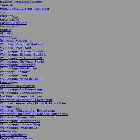
facebook
Instagram
Youtube
Startseite
Herbert Feuchte Stiftungsverbund
Über uns
Unser Leitbild
Unsere Geschichte
Unsere Struktur
Kontakt
Aktuelles
Wohnen
Schleswig-Holstein
Wohnheim Büsumer Straße 25
Wohnheim Heim-Weg
Wohngruppe Husumer Straße
Wohngruppe Büsumer Straße 1
Wohngruppe Meldorfer Straße
Wohngruppe Gleiwitzer Straße
Wohngruppe Loher Weg
Wohngruppe Weddingstedt
Wohnheim Tensbüttel
Wohngruppe Inleg
Wohngruppe Hinter der Bahn
Hamburg
Altenheim für Gehörlose
Wohngruppe Am Bronzehügel
Wohngruppe Tunnkoppelring
Mecklenburg-Vorpommern
Wohnheim Alleestraße - Erwachsene
Wohnheim Alleestraße - Kinder & Jugendliche
Thüringen
Wohnheim Fröbelstraße - Erwachsene
Wohnheim Fröbelstraße - Kinder & Jugendliche
Wohnheim Wisentablick
Wohngruppe Heinrichstraße
Wohngruppe Löhmaer Weg
Wohngruppe Pfitzigstraße
Arbeiten
Heider Werkstätten
Berufs-Bildungs-Bereich