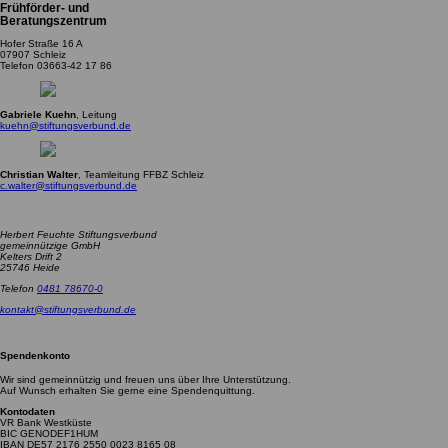
Frühförder- und
Beratungszentrum
Hofer Straße 16 A
07907 Schleiz
Telefon 03663-42 17 86
Gabriele Kuehn
, Leitung
_at_
kuehn
stiftungsverbund.de
Christian Walter
, Teamleitung FFBZ Schleiz
_at_
c.walter
stiftungsverbund.de
Herbert Feuchte Stiftungsverbund
gemeinnützige GmbH
Kelters Drift 2
25746 Heide
Telefon
0481 78670-0
_at_
kontakt
stiftungsverbund.de
Spendenkonto
Wir sind gemeinnützig und freuen uns über Ihre Unterstützung.
Auf Wunsch erhalten Sie gerne eine Spendenquittung.
Kontodaten
VR Bank Westküste
BIC GENODEF1HUM
IBAN DE57 2176 2550 0023 8165 08