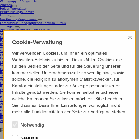
Wohngruppe Pfitzigstraße
Arbeiten
Heider Werkstätten
Berufs-Bildungs-Bereich
Lernen
Mecklenburg-Vorpommern
Förderschule Pädagogisches Zentrum Putbus
Thüringen
ABC Freie Integrative Grundschule
Unser Kurzkonzept
×
Download Speiseplan
Förderschule Pädagogisches Zentrum Schleiz
Cookie-Verwaltung
Impressionen
Ambulant
Schleswig-Holstein
Wir verwenden Cookies, um Ihnen ein optimales
Pädagogische Assistenzen für Hörgeschädigte
Hamburg
Webseiten-Erlebnis zu bieten. Dazu zählen Cookies, die
Pädagogische Assistenzen für Hörgeschädigte
Mecklenburg-Vorpommern
für den Betrieb der Seite und für die Steuerung unserer
Pädagogische Assistenzen für Hörgeschädigte
kommerziellen Unternehmensziele notwendig sind, sowie
Beratungszentrum Kommunikation
Thüringen
solche, die lediglich zu anonymen Statistikzwecken, für
Ambulant betreutes Wohnen
Frühförder- und Beratungszentrum Jena
Komforteinstellungen oder zur Anzeige personalisierter
Frühförder- und Beratungszentrum Gera
Familienunterstützender Dienst Schleiz
Inhalte genutzt werden. Sie können selbst entscheiden,
Frühförder- und Beratungszentrum Erfurt
Frühförder- und Beratungszentrum Schleiz
welche Kategorien Sie zulassen möchten. Bitte beachten
Jobs & Karriere
Aktuelle Stellenangebote
Sie, dass auf Basis Ihrer Einstellungen womöglich nicht
Ihr Einstieg bei uns
Wir als Arbeitgeber
mehr alle Funktionalitäten der Seite zur Verfügung stehen.
Ihre Vorteile bei uns
Einblicke und Events
Ambulant
Thüringen
Frühförder- und Beratungszentrum Schleiz
Notwendig
FFBZ Schleiz
Statistik