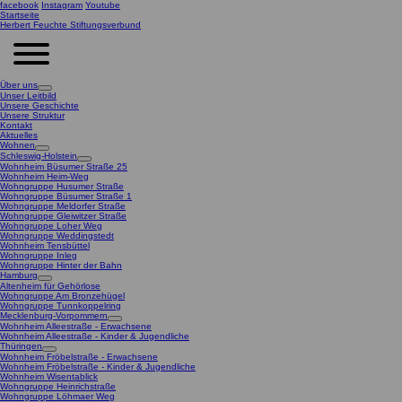
facebook
Instagram
Youtube
Startseite
Herbert Feuchte Stiftungsverbund
Über uns
Unser Leitbild
Unsere Geschichte
Unsere Struktur
Kontakt
Aktuelles
Wohnen
Schleswig-Holstein
Wohnheim Büsumer Straße 25
Wohnheim Heim-Weg
Wohngruppe Husumer Straße
Wohngruppe Büsumer Straße 1
Wohngruppe Meldorfer Straße
Wohngruppe Gleiwitzer Straße
Wohngruppe Loher Weg
Wohngruppe Weddingstedt
Wohnheim Tensbüttel
Wohngruppe Inleg
Wohngruppe Hinter der Bahn
Hamburg
Altenheim für Gehörlose
Wohngruppe Am Bronzehügel
Wohngruppe Tunnkoppelring
Mecklenburg-Vorpommern
Wohnheim Alleestraße - Erwachsene
Wohnheim Alleestraße - Kinder & Jugendliche
Thüringen
Wohnheim Fröbelstraße - Erwachsene
Wohnheim Fröbelstraße - Kinder & Jugendliche
Wohnheim Wisentablick
Wohngruppe Heinrichstraße
Wohngruppe Löhmaer Weg