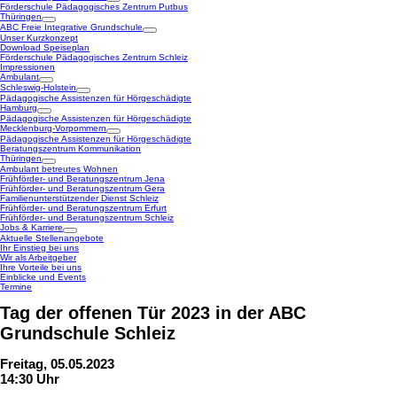
Förderschule Pädagogisches Zentrum Putbus
Thüringen
ABC Freie Integrative Grundschule
Unser Kurzkonzept
Download Speiseplan
Förderschule Pädagogisches Zentrum Schleiz
Impressionen
Ambulant
Schleswig-Holstein
Pädagogische Assistenzen für Hörgeschädigte
Hamburg
Pädagogische Assistenzen für Hörgeschädigte
Mecklenburg-Vorpommern
Pädagogische Assistenzen für Hörgeschädigte
Beratungszentrum Kommunikation
Thüringen
Ambulant betreutes Wohnen
Frühförder- und Beratungszentrum Jena
Frühförder- und Beratungszentrum Gera
Familienunterstützender Dienst Schleiz
Frühförder- und Beratungszentrum Erfurt
Frühförder- und Beratungszentrum Schleiz
Jobs & Karriere
Aktuelle Stellenangebote
Ihr Einstieg bei uns
Wir als Arbeitgeber
Ihre Vorteile bei uns
Einblicke und Events
Termine
Tag der offenen Tür 2023 in der ABC
Grundschule Schleiz
Freitag, 05.05.2023
14:30 Uhr