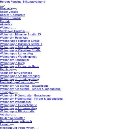
Herbert Feuchte Stiftungsverbund
Über uns
Unser Leitbild
Unsere Geschichte
Unsere Struktur
Kontakt
Aktuelles
Wohnen
Schleswig-Holstein
Wohnheim Büsumer Straße 25
Wohnheim Heim-Weg
Wohngruppe Husumer Straße
Wohngruppe Büsumer Straße 1
Wohngruppe Meldorfer Straße
Wohngruppe Gleiwitzer Straße
Wohngruppe Loher Weg
Wohngruppe Weddingstedt
Wohnheim Tensbüttel
Wohngruppe Inleg
Wohngruppe Hinter der Bahn
Hamburg
Altenheim für Gehörlose
Wohngruppe Am Bronzehügel
Wohngruppe Tunnkoppelring
Mecklenburg-Vorpommern
Wohnheim Alleestraße - Erwachsene
Wohnheim Alleestraße - Kinder & Jugendliche
Thüringen
Wohnheim Fröbelstraße - Erwachsene
Wohnheim Fröbelstraße - Kinder & Jugendliche
Wohnheim Wisentablick
Wohngruppe Heinrichstraße
Wohngruppe Löhmaer Weg
Wohngruppe Pfitzigstraße
Arbeiten
Heider Werkstätten
Berufs-Bildungs-Bereich
Lernen
Mecklenburg-Vorpommern