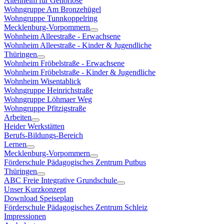
Altenheim für Gehörlose
Wohngruppe Am Bronzehügel
Wohngruppe Tunnkoppelring
Mecklenburg-Vorpommern
Wohnheim Alleestraße - Erwachsene
Wohnheim Alleestraße - Kinder & Jugendliche
Thüringen
Wohnheim Fröbelstraße - Erwachsene
Wohnheim Fröbelstraße - Kinder & Jugendliche
Wohnheim Wisentablick
Wohngruppe Heinrichstraße
Wohngruppe Löhmaer Weg
Wohngruppe Pfitzigstraße
Arbeiten
Heider Werkstätten
Berufs-Bildungs-Bereich
Lernen
Mecklenburg-Vorpommern
Förderschule Pädagogisches Zentrum Putbus
Thüringen
ABC Freie Integrative Grundschule
Unser Kurzkonzept
Download Speiseplan
Förderschule Pädagogisches Zentrum Schleiz
Impressionen