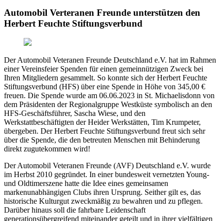
Automobil Verteranen Freunde unterstützen den
Herbert Feuchte Stiftungsverbund
Der Automobil Veteranen Freunde Deutschland e.V. hat im Rahmen
einer Vereinsfeier Spenden für einen gemeinnützigen Zweck bei
Ihren Mitgliedern gesammelt. So konnte sich der Herbert Feuchte
Stiftungsverbund (HFS) über eine Spende in Höhe von 345,00 €
freuen. Die Spende wurde am 06.06.2023 in St. Michaelisdonn von
dem Präsidenten der Regionalgruppe Westküste symbolisch an den
HFS-Geschäftsführer, Sascha Wiese, und den
Werkstattbeschäftigten der Heider Werkstätten, Tim Krumpeter,
übergeben. Der Herbert Feuchte Stiftungsverbund freut sich sehr
über die Spende, die den betreuten Menschen mit Behinderung
direkt zugutekommen wird!
Der Automobil Veteranen Freunde (AVF) Deutschland e.V. wurde
im Herbst 2010 gegründet. In einer bundesweit vernetzten Young-
und Oldtimerszene hatte die Idee eines gemeinsamen
markenunabhängigen Clubs ihren Ursprung. Seither gilt es, das
historische Kulturgut zweckmäßig zu bewahren und zu pflegen.
Darüber hinaus soll die fahrbare Leidenschaft
generationsübergreifend miteinander geteilt und in ihrer vielfältigen