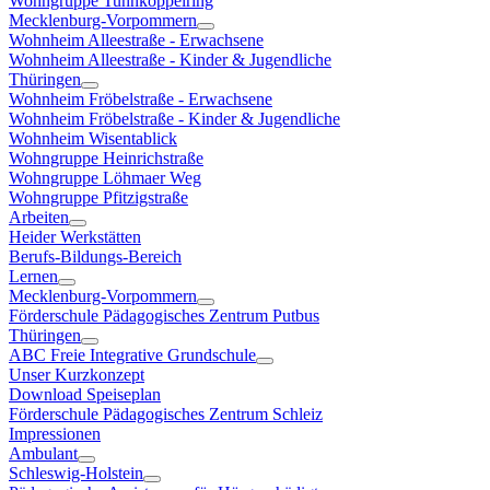
Wohngruppe Tunnkoppelring
Mecklenburg-Vorpommern
Wohnheim Alleestraße - Erwachsene
Wohnheim Alleestraße - Kinder & Jugendliche
Thüringen
Wohnheim Fröbelstraße - Erwachsene
Wohnheim Fröbelstraße - Kinder & Jugendliche
Wohnheim Wisentablick
Wohngruppe Heinrichstraße
Wohngruppe Löhmaer Weg
Wohngruppe Pfitzigstraße
Arbeiten
Heider Werkstätten
Berufs-Bildungs-Bereich
Lernen
Mecklenburg-Vorpommern
Förderschule Pädagogisches Zentrum Putbus
Thüringen
ABC Freie Integrative Grundschule
Unser Kurzkonzept
Download Speiseplan
Förderschule Pädagogisches Zentrum Schleiz
Impressionen
Ambulant
Schleswig-Holstein