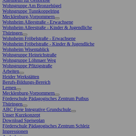
Altenheim für Gehörlose
Wohngruppe Am Bronzehügel
Wohngruppe Tunnkoppelring
Mecklenburg-Vorpommern
Wohnheim Alleestraße - Erwachsene
Wohnheim Alleestraße - Kinder & Jugendliche
Thüringen
Wohnheim Fröbelstraße - Erwachsene
Wohnheim Fröbelstraße - Kinder & Jugendliche
Wohnheim Wisentablick
Wohngruppe Heinrichstraße
Wohngruppe Löhmaer Weg
Wohngruppe Pfitzigstraße
Arbeiten
Heider Werkstätten
Berufs-Bildungs-Bereich
Lernen
Mecklenburg-Vorpommern
Förderschule Pädagogisches Zentrum Putbus
Thüringen
ABC Freie Integrative Grundschule
Unser Kurzkonzept
Download Speiseplan
Förderschule Pädagogisches Zentrum Schleiz
Impressionen