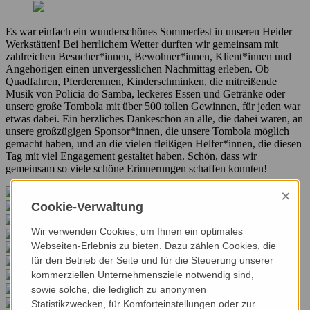
Es war einfach ein wunderschönes Sommerfest in unseren Heider
Werkstätten! Bei herrlichem Wetter durften wir gemeinsam mit
zahlreichen Besucher*innen, Bewohner*innen, Klient*innen und
Angehörigen einen unvergesslichen Nachmittag erleben. Ob
Quadfahren, Pferderennen, Kinderschminken, die mitreißende
Musik von Policia do Samba, leckeres Essen und Getränke oder
unsere große Tombola mit über 500 tollen Gewinnen, für jeden war
etwas dabei. Ein herzliches Dankeschön an alle, die dabei waren, an
unsere großzügigen Sponsor*innen, die unsere Tombola möglich
gemacht haben, und an die vielen fleißigen Helfer*innen, die diesen
Tag mit viel Engagement gestaltet haben. Schön, dass wir
gemeinsam so viele schöne Erinnerungen schaffen konnten!
×
Cookie-Verwaltung
Wir verwenden Cookies, um Ihnen ein optimales
Webseiten-Erlebnis zu bieten. Dazu zählen Cookies, die
für den Betrieb der Seite und für die Steuerung unserer
kommerziellen Unternehmensziele notwendig sind,
sowie solche, die lediglich zu anonymen
Statistikzwecken, für Komforteinstellungen oder zur